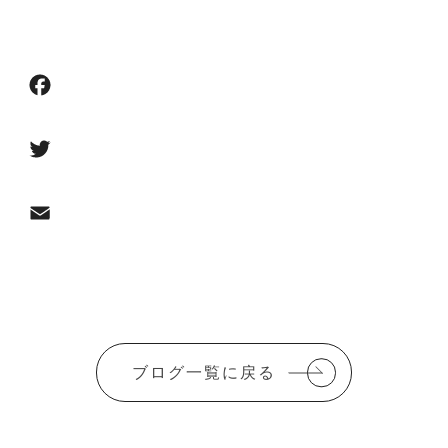
F
a
c
T
e
w
b
i
E
o
t
m
o
t
a
共
k
e
i
有
ブログ一覧に戻る
r
l