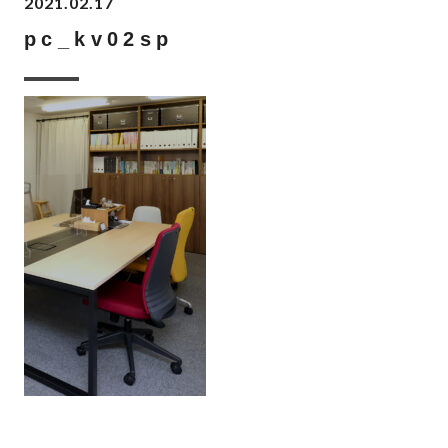
2021.02.17
pc_kv02sp