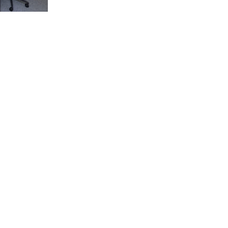
F
a
c
T
e
w
b
i
E
o
t
m
o
t
a
共
k
e
i
有